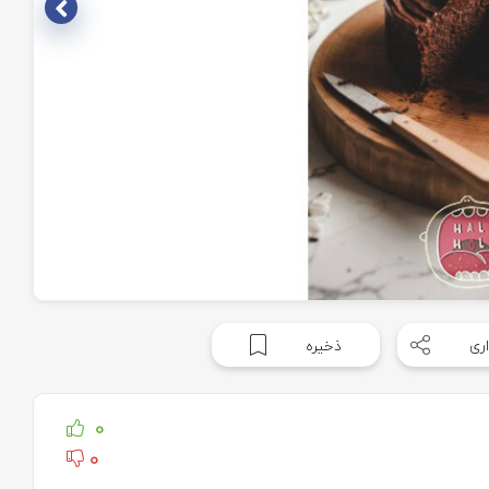
ری
ذخیره
0
0