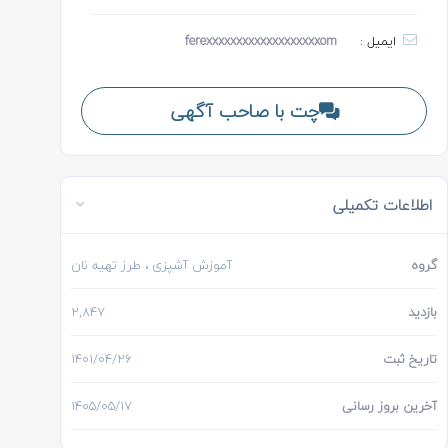
ایمیل :
ferexxxxxxxxxxxxxxxxxxxom
چت با صاحب آگهی
اطلاعات تکمیلی
گروه
آموزش آشپزی
، طرز تهیه نان
بازدید
2,847
تاریخ ثبت
1401/04/26
آخرین بروز رسانی
1405/05/17