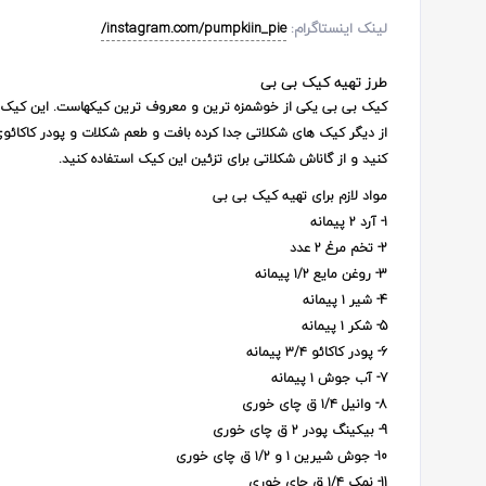
لینک اینستاگرام:
instagram.com/pumpkiin_pie/
طرز تهیه کیک بی بی
کیک بی بی یکی از خوشمزه ترین و معروف ترین کیکهاست
. این کیک
از دیگر کیک های شکلاتی جدا کرده بافت و طعم شکلات و پودر کاکائو
کنید و از گاناش شکلاتی برای تزئین این کیک استفاده کنید.
مواد لازم برای تهیه کیک بی بی
1- آرد ۲ پیمانه
2- تخم مرغ ۲ عدد
3- روغن مایع ۱/۲ پیمانه
4- شیر ۱ پیمانه
5- شکر ۱ پیمانه
6- پودر کاکائو ۳/۴ پیمانه
7- آب جوش ۱ پیمانه
8- وانیل ۱/۴ ق چای خوری
9- بیکینگ پودر ۲ ق چای خوری
10- جوش شیرین ۱ و ۱/۲ ق چای خوری
11- نمک ۱/۴ ق چای خوری