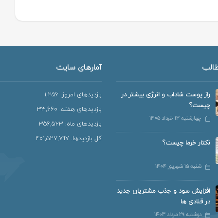
طالب
آمارهای سایت
راز پوست شاداب و انرژی بیشتر در
بازدیدهای امروز: 1,256
چیست؟
بازدیدهای هفته: 33,660
چهارشنبه 13 خرداد 1405
بازدیدهای ماه: 356,523
کل بازدیدها: 401,527,797
نکتار خرما چیست؟
شنبه 15 شهریور 1404
افزایش سود و جذب مشتریان جدید
در قنادی‌ ها
دوشنبه 29 مرداد 1403