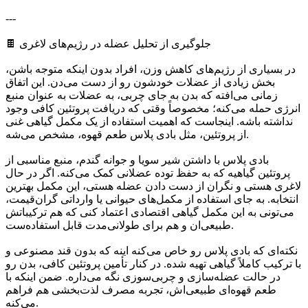
---
🍫 جلوگیری از تحلیل عضله در رژیم‌های لاغری
در بسیاری از رژیم‌های کاهش وزن، افراد بدون اینکه متوجه باشن،
بخش زیادی از عضلات خودشون رو از دست می‌دن. این اتفاق
زمانی می‌افته که بدن به جای چربی، به عضلات به عنوان منبع
انرژی حمله می‌کنه؛ مخصوصاً وقتی که دریافت پروتئین کافی وجود
نداشته باشه. اینجاست که اهمیت استفاده از یک مکمل گیاهی غنی
از پروتئین، مثل بادی پلاس طعم قهوه، مشخص می‌شه.
بادی پلاس با داشتن شیر سویا و جوانه گندم، منبع مناسبی از
پروتئین گیاهیه که به حفظ توده عضلانی کمک می‌کنه. اگر در حال
لاغری هستی و نگران از دست دادن عضله هستی، این مکمل بهترین
انتخابه. به جای استفاده از مکمل‌های حیوانی یا وارداتی گران‌قیمت،
می‌تونی به این مکمل گیاهی اقتصادی اعتماد کنی که هم ترکیباتش
طبیعی‌ان و هم برای طولانی‌مدت قابل استفاده‌ست.
نکته‌ای که بادی پلاس رو خاص می‌کنه اینه که بدون قند مصنوعی و
با ترکیب کاملاً گیاهی تهیه شده. در کنار تأمین پروتئین کافی، بدن رو
در حالت عضله‌سازی و چربی‌سوزی نگه می‌داره. ضمن اینکه با
طعم قهوه‌ای طبیعی‌اش، تجربه مصرف لذت‌بخشی هم فراهم
می‌کنه.