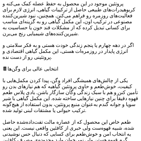
پروتئین موجود در این محصول به حفظ عضله کمک می‌کنه و
کربوهیدرات‌های طبیعی حاصل از ترکیبات گیاهی، انرژی لازم برای
فعالیت‌های روزمره رو فراهم می‌کنن. همچنین، نبود شیرین‌کننده
مصنوعی در ترکیب اون، این مکمل گیاهی رو به گزینه‌ای مناسب
برای کسانی تبدیل کرده که از مشکلات قند خون یا حساسیت به
شیرین‌کننده‌های شیمیایی رنج می‌برن.
اگر در دهه چهارم یا پنجم زندگی خودت هستی و به فکر سلامتی و
انرژی پایدار در روزمره‌ات هستی، این مکمل گیاهی اقتصادی و
پروتئینی رو از دست نده.
🍫انتخابی عالی برای وگن‌ها
یکی از چالش‌های همیشگی افراد وگن، پیدا کردن مکمل‌هایی با
کیفیت، خوش‌طعم و حاوی پروتئین گیاهیه که هم نیازهای بدن رو
تأمین کنن و هم با سبک زندگی وگان سازگار باشن. بادی پلاس طعم
قهوه دقیقاً برای چنین نیازهایی ساخته شده. این مکمل گیاهی با شیر
سویا و جوانه گندم به‌عنوان منبع پروتئین، بدون استفاده از هیچ‌گونه
ترکیب حیوانی یا مشتقات لبنی تولید شده.
طعم خاص این محصول که از عصاره مالت تفت‌داده‌شده حاصل
شده، شبیه قهوه‌ست ولی خبری از کافئین واقعی نیست. این یعنی
یه انتخاب امن و خوش‌طعم برای کسایی که دنبال حس نوشیدنی
گرم قهوه هستن ولی نمی‌خوان وارد محدوده‌ی مصرف کافئین