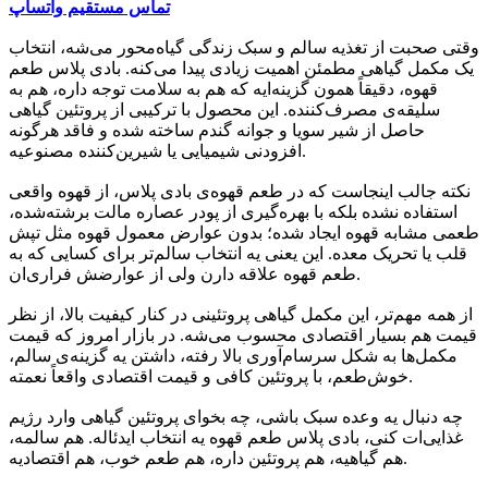
تماس مستقیم واتساپ
وقتی صحبت از تغذیه سالم و سبک زندگی گیاه‌محور می‌شه، انتخاب
یک مکمل گیاهی مطمئن اهمیت زیادی پیدا می‌کنه. بادی پلاس طعم
قهوه، دقیقاً همون گزینه‌ایه که هم به سلامت توجه داره، هم به
سلیقه‌ی مصرف‌کننده. این محصول با ترکیبی از پروتئین گیاهی
حاصل از شیر سویا و جوانه گندم ساخته شده و فاقد هرگونه
افزودنی شیمیایی یا شیرین‌کننده مصنوعیه.
نکته جالب اینجاست که در طعم قهوه‌ی بادی پلاس، از قهوه واقعی
استفاده نشده بلکه با بهره‌گیری از پودر عصاره مالت برشته‌شده،
طعمی مشابه قهوه ایجاد شده؛ بدون عوارض معمول قهوه مثل تپش
قلب یا تحریک معده. این یعنی یه انتخاب سالم‌تر برای کسایی که به
طعم قهوه علاقه دارن ولی از عوارضش فراری‌ان.
از همه مهم‌تر، این مکمل گیاهی پروتئینی در کنار کیفیت بالا، از نظر
قیمت هم بسیار اقتصادی محسوب می‌شه. در بازار امروز که قیمت
مکمل‌ها به شکل سرسام‌آوری بالا رفته، داشتن یه گزینه‌ی سالم،
خوش‌طعم، با پروتئین کافی و قیمت اقتصادی واقعاً نعمته.
چه دنبال یه وعده سبک باشی، چه بخوای پروتئین گیاهی وارد رژیم
غذایی‌ات کنی، بادی پلاس طعم قهوه یه انتخاب ایدئاله. هم سالمه،
هم گیاهیه، هم پروتئین داره، هم طعم خوب، هم اقتصادیه.